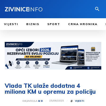
ZIVINICE
INFO
VIJESTI
BIZNIS
SPORT
CRNA HRONIKA
Vlada TK ulaže dodatna 4
miliona KM u opremu za policiju
#
25/06/2025
OBJAVIO/LA
M B
VIJESTI