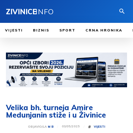
ZIVINICE
INFO
VIJESTI
BIZNIS
SPORT
CRNA HRONIKA
Velika bh. turneja Amire
Medunjanin stiže i u Živinice
#
03/05/2025
OBJAVIO/LA
M B
VIJESTI