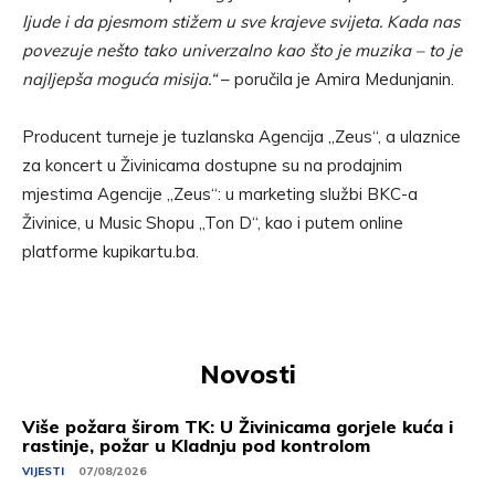
ljude i da pjesmom stižem u sve krajeve svijeta. Kada nas
povezuje nešto tako univerzalno kao što je muzika – to je
najljepša moguća misija.“
– poručila je Amira Medunjanin.
Producent turneje je tuzlanska Agencija „Zeus“, a ulaznice
za koncert u Živinicama dostupne su na prodajnim
mjestima Agencije „Zeus“: u marketing službi BKC-a
Živinice, u Music Shopu „Ton D“, kao i putem online
platforme kupikartu.ba.
Novosti
Više požara širom TK: U Živinicama gorjele kuća i
rastinje, požar u Kladnju pod kontrolom
VIJESTI
07/08/2026