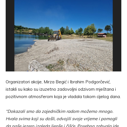
Organizatori akcije, Mirza Begić i Ibrahim Podgorčević,
istakli su kako su izuzetno zadovoljni odzivom mještana i
pozitivnom atmosferom koja je vladala tokom cijelog dana.
“Dokazali smo da zajedničkim radom možemo mnogo.
Hvala svima koji su došli, odvojili svoje vrijeme i pomogli
da naše jezero izgleda ljepše i čišće. Posebna zahvala ide