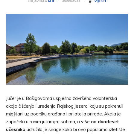
#
30/06/2025
OBJAVIO/LA
M B
VIJESTI
Jučer je u Bašigovcima uspješno završena volonterska
akcija čišćenja i uređenja Rajskog jezera, koju su pokrenuli
mještani uz podršku građana i prijatelja prirode. Akcija je
započela u ranim jutarnjim satima, a
više od dvadeset
učesnika
udružilo je snage kako bi ovo popularno izletište