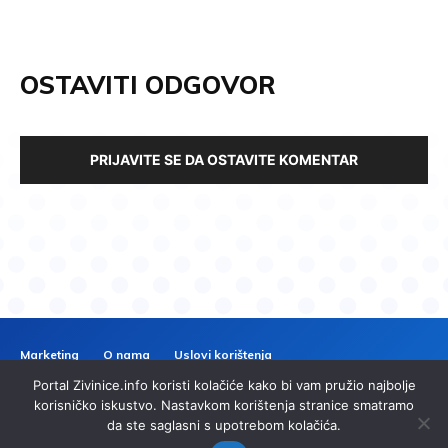
OSTAVITI ODGOVOR
PRIJAVITE SE DA OSTAVITE KOMENTAR
Marketing
O nama
Uslovi korištenja
Politika privatnosti
Kontakt
Portal Zivinice.info koristi kolačiće kako bi vam pružio najbolje
ZIVINICE
INFO
korisničko iskustvo. Nastavkom korištenja stranice smatramo
da ste saglasni s upotrebom kolačića.