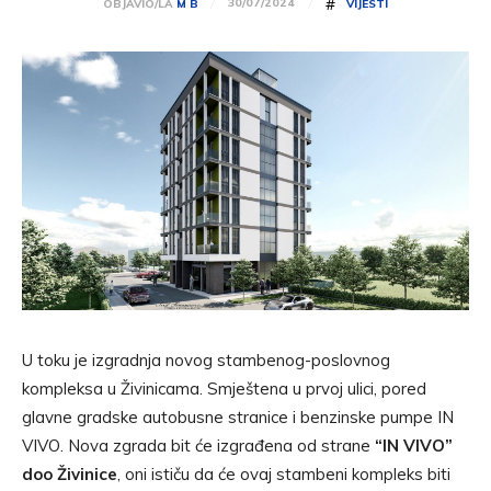
#
30/07/2024
OBJAVIO/LA
M B
VIJESTI
U toku je izgradnja novog stambenog-poslovnog
kompleksa u Živinicama. Smještena u prvoj ulici, pored
glavne gradske autobusne stranice i benzinske pumpe IN
VIVO. Nova zgrada bit će izgrađena od strane
“IN VIVO”
doo Živinice
, oni ističu da će ovaj stambeni kompleks biti