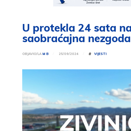
U protekla 24 sata na
saobraćajna nezgoda
#
OBJAVIO/LA
M B
VIJESTI
25/09/2024