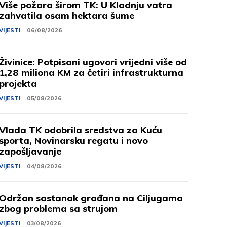
Više požara širom TK: U Kladnju vatra
zahvatila osam hektara šume
VIJESTI
06/08/2026
Živinice: Potpisani ugovori vrijedni više od
1,28 miliona KM za četiri infrastrukturna
projekta
VIJESTI
05/08/2026
Vlada TK odobrila sredstva za Kuću
sporta, Novinarsku regatu i novo
zapošljavanje
VIJESTI
04/08/2026
Održan sastanak građana na Ciljugama
zbog problema sa strujom
VIJESTI
03/08/2026