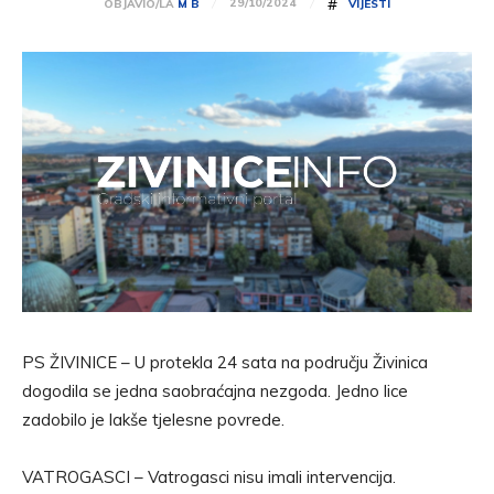
#
29/10/2024
OBJAVIO/LA
M B
VIJESTI
PS ŽIVINICE – U protekla 24 sata na području Živinica
dogodila se jedna saobraćajna nezgoda. Jedno lice
zadobilo je lakše tjelesne povrede.
VATROGASCI – Vatrogasci nisu imali intervencija.