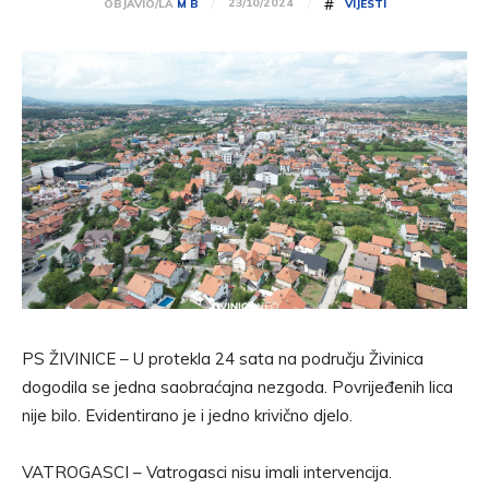
#
23/10/2024
OBJAVIO/LA
M B
VIJESTI
PS ŽIVINICE – U protekla 24 sata na području Živinica
dogodila se jedna saobraćajna nezgoda. Povrijeđenih lica
nije bilo. Evidentirano je i jedno krivično djelo.
VATROGASCI – Vatrogasci nisu imali intervencija.