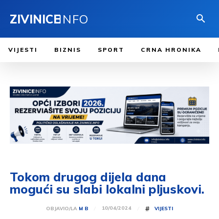
ZIVINICE
INFO
VIJESTI
BIZNIS
SPORT
CRNA HRONIKA
Tokom drugog dijela dana
mogući su slabi lokalni pljuskovi.
#
10/04/2024
OBJAVIO/LA
M B
VIJESTI