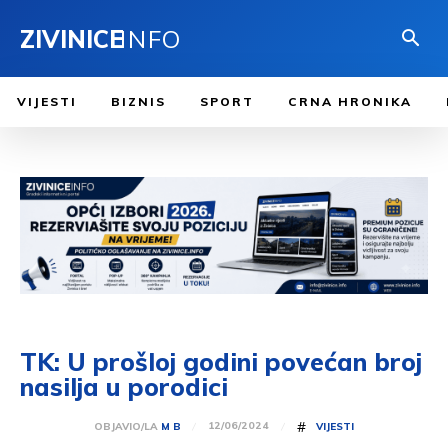
ZIVINICE
INFO
VIJESTI
BIZNIS
SPORT
CRNA HRONIKA
TK: U prošloj godini povećan broj
nasilja u porodici
#
12/06/2024
OBJAVIO/LA
M B
VIJESTI