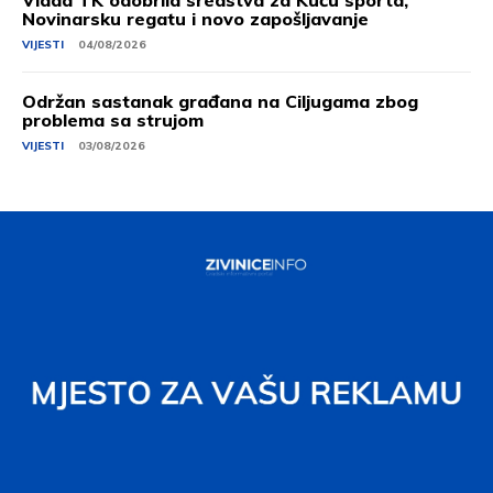
Vlada TK odobrila sredstva za Kuću sporta,
Novinarsku regatu i novo zapošljavanje
VIJESTI
04/08/2026
Održan sastanak građana na Ciljugama zbog
problema sa strujom
VIJESTI
03/08/2026