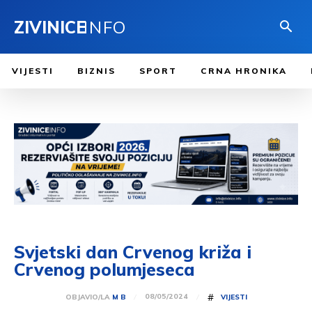
ZIVINICE
INFO
VIJESTI
BIZNIS
SPORT
CRNA HRONIKA
Svjetski dan Crvenog križa i
Crvenog polumjeseca
#
08/05/2024
OBJAVIO/LA
M B
VIJESTI