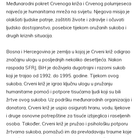
Međunarodni pokret Crvenoga križa i Crvenog polumjeseca
najveća je humanitarna mreža na svijetu. Njegova misija je
olakšati ljudske patnje, zaštititi živote i zdravlje i očuvati
ljudsko dostojanstvo, posebice tijekom oružanih sukoba i
drugih kriznih situacija.
Bosna i Hercegovina je zemlja u kojoj je Crveni križ odigrao
značajnu ulogu u posljednjih nekoliko desetljeća. Nakon
raspada SFRJ, BiH je doživjela dugotrajni i razorni sukob
koji je trajao od 1992. do 1995. godine. Tijekom ovog
sukoba, Crveni križ je igrao ključnu ulogu u pružanju
humanitarne pomoći i potpore tisućama ljudi koji su bili
žrtve ovog sukoba. Uz podršku međunarodnih organizacija i
donatora, Crveni križ je uspio osigurati hranu, vodu, lijekove
i druge osnovne potrepštine za tisuće izbjeglica i raseljenih
osoba. Također, Crveni križ je pružao i psihološku potporu
žrtvama sukoba, pomažući im da prevladavaju traume koje