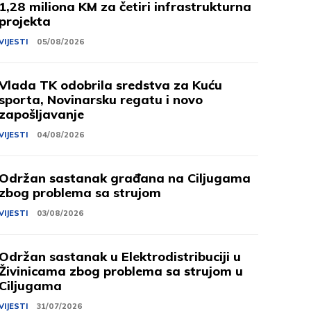
1,28 miliona KM za četiri infrastrukturna
projekta
VIJESTI
05/08/2026
Vlada TK odobrila sredstva za Kuću
sporta, Novinarsku regatu i novo
zapošljavanje
VIJESTI
04/08/2026
Održan sastanak građana na Ciljugama
zbog problema sa strujom
VIJESTI
03/08/2026
Održan sastanak u Elektrodistribuciji u
Živinicama zbog problema sa strujom u
Ciljugama
VIJESTI
31/07/2026