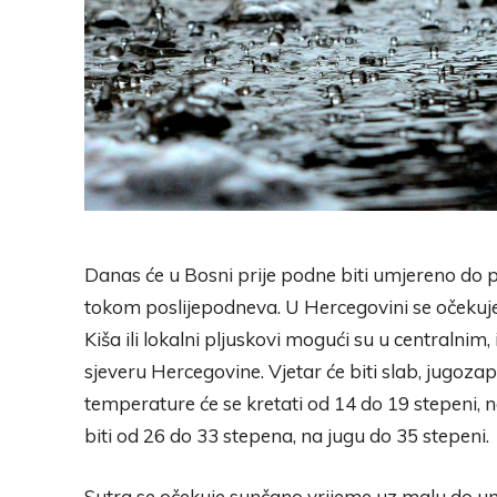
Danas će u Bosni prije podne biti umjereno do
tokom poslijepodneva. U Hercegovini se očekuj
Kiša ili lokalni pljuskovi mogući su u centralnim,
sjeveru Hercegovine. Vjetar će biti slab, jugozap
temperature će se kretati od 14 do 19 stepeni,
biti od 26 do 33 stepena, na jugu do 35 stepeni.
Sutra se očekuje sunčano vrijeme uz malu do um