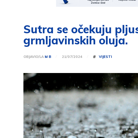
Sutra se očekuju plju
grmljavinskih oluja.
#
OBJAVIO/LA
M B
VIJESTI
21/07/2024