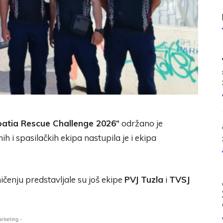
oatia Rescue Challenge 2026“
održano je
h i spasilačkih ekipa nastupila je i ekipa
enju predstavljale su još ekipe
PVJ Tuzla
i
TVSJ
arketing -