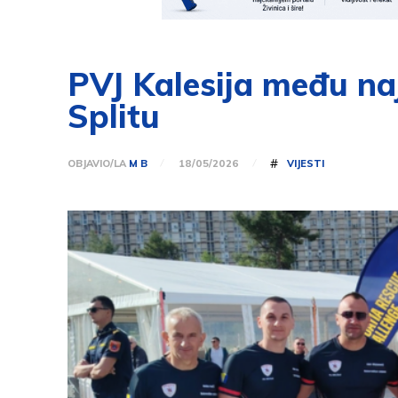
PVJ Kalesija među n
Splitu
#
OBJAVIO/LA
M B
VIJESTI
18/05/2026