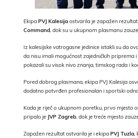
Ekipa
PVJ Kalesija
ostvarila je zapažen rezultat
Command
, dok su u ukupnom plasmanu zauze
Iz kalesijske vatrogasne jedinice istakli su da o
da nisu imali mogućnost zajedničkih priprema 
pokazali su visok nivo znanja, timskog rada i ko
Pored dobrog plasmana, ekipa PVJ Kalesija osvo
dodatno potvrđen profesionalan i sportski odnos
Kada je riječ o ukupnom poretku, prvo mjesto os
pripalo je
JVP Zagreb
, dok je treće mjesto zauz
Zapažen rezultat ostvarila je i ekipa
PVJ Tuzla
,