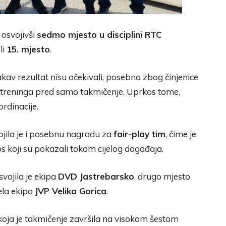
 osvojivši
sedmo mjesto u disciplini RTC
li
15. mjesto
.
vakav rezultat nisu očekivali, posebno zbog činjenice
i treninga pred samo takmičenje. Uprkos tome,
ordinacije.
jila je i posebnu nagradu za
fair-play tim
, čime je
 koji su pokazali tokom cijelog događaja.
vojila je ekipa
DVD Jastrebarsko
, drugo mjesto
ela ekipa
JVP Velika Gorica
.
 koja je takmičenje završila na visokom šestom