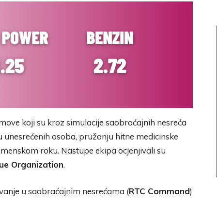
imove koji su kroz simulacije saobraćajnih nesreća
u unesrećenih osoba, pružanju hitne medicinske
menskom roku. Nastupe ekipa ocjenjivali su
ue Organization
.
šavanje u saobraćajnim nesrećama (
RTC Command
)