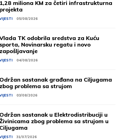
1,28 miliona KM za četiri infrastrukturna
projekta
VIJESTI
05/08/2026
Vlada TK odobrila sredstva za Kuću
sporta, Novinarsku regatu i novo
zapošljavanje
VIJESTI
04/08/2026
Održan sastanak građana na Ciljugama
zbog problema sa strujom
VIJESTI
03/08/2026
Održan sastanak u Elektrodistribuciji u
Živinicama zbog problema sa strujom u
Ciljugama
VIJESTI
31/07/2026