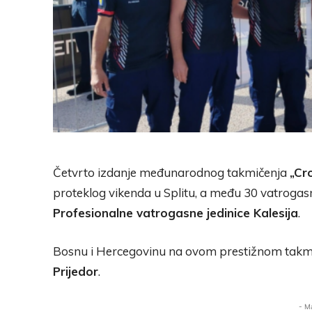
Četvrto izdanje međunarodnog takmičenja
„Cr
proteklog vikenda u Splitu, a među 30 vatrogasni
Profesionalne vatrogasne jedinice Kalesija
.
Bosnu i Hercegovinu na ovom prestižnom takmič
Prijedor
.
- M