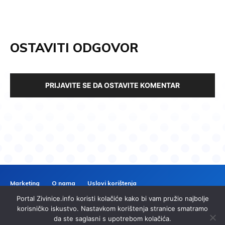
OSTAVITI ODGOVOR
PRIJAVITE SE DA OSTAVITE KOMENTAR
Marketing
O nama
Uslovi korištenja
Politika privatnosti
Kontakt
Portal Zivinice.info koristi kolačiće kako bi vam pružio najbolje
ZIVINICE
INFO
korisničko iskustvo. Nastavkom korištenja stranice smatramo
da ste saglasni s upotrebom kolačića.