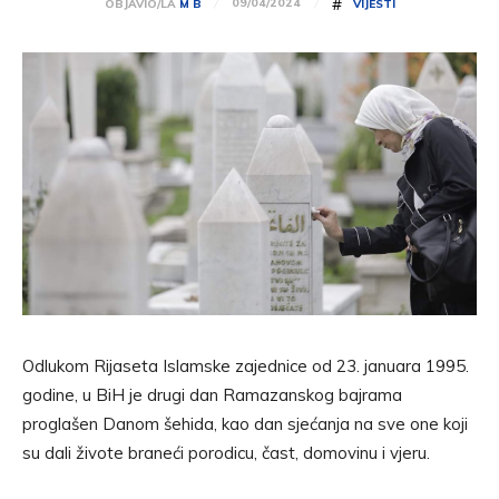
#
09/04/2024
OBJAVIO/LA
M B
VIJESTI
Odlukom Rijaseta Islamske zajednice od 23. januara 1995.
godine, u BiH je drugi dan Ramazanskog bajrama
proglašen Danom šehida, kao dan sjećanja na sve one koji
su dali živote braneći porodicu, čast, domovinu i vjeru.