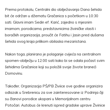
Prema protokolu, Centralni dio obilježavanja Dana šehida
bit će održan u džematu Gračanica s početkom u 10:30
sati. Glavni imam Sedin ef. Karić, zajedno s mjesnim
imamom, porodicama, predstavnicima živiničke vlasti i
boračkih organizacija, proučit će Fatihu i Jasin pred dušama
šehida ovog kraja prilikom obilaska mezaristana.
Nakon toga, planirano je polaganje cvijeća na centralnom
spomen-obilježju u 12:00 sati kako bi se odala počast svim
šehidima Gračanice koji su položili svoje živote braneći
Domovinu.
Također, Organizacija PŠ/PB Živiice ove godine organizira
odlazak u Srebrenicu za sve zainteresovane iz Podrinja čiji
su članovi porodice ukopani u Memorijalnom centru
Potočari. Autobus će krenuti ispred gradske uprave Živinice