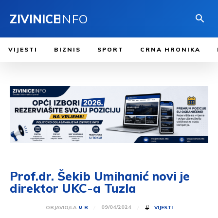
ZIVINICE
INFO
VIJESTI
BIZNIS
SPORT
CRNA HRONIKA
Prof.dr. Šekib Umihanić novi je
direktor UKC-a Tuzla
#
09/04/2024
OBJAVIO/LA
M B
VIJESTI