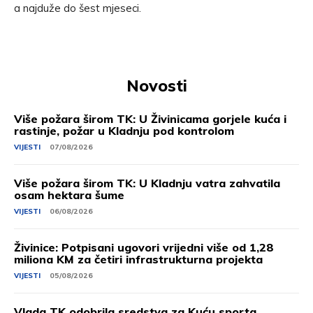
a najduže do šest mjeseci.
Novosti
Više požara širom TK: U Živinicama gorjele kuća i
rastinje, požar u Kladnju pod kontrolom
VIJESTI
07/08/2026
Više požara širom TK: U Kladnju vatra zahvatila
osam hektara šume
VIJESTI
06/08/2026
Živinice: Potpisani ugovori vrijedni više od 1,28
miliona KM za četiri infrastrukturna projekta
VIJESTI
05/08/2026
Vlada TK odobrila sredstva za Kuću sporta,