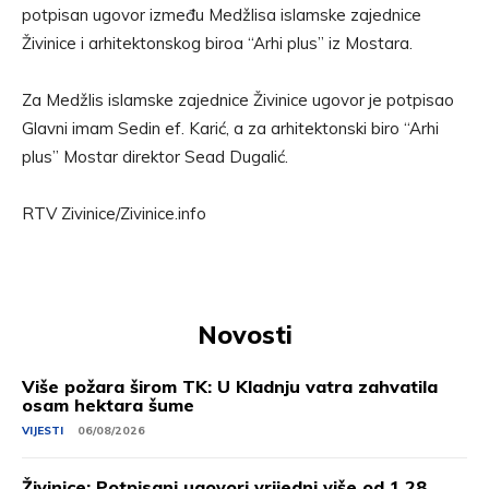
potpisan ugovor između Medžlisa islamske zajednice
Živinice i arhitektonskog biroa “Arhi plus” iz Mostara.
Za Medžlis islamske zajednice Živinice ugovor je potpisao
Glavni imam Sedin ef. Karić, a za arhitektonski biro “Arhi
plus” Mostar direktor Sead Dugalić.
RTV Zivinice/Zivinice.info
Novosti
Više požara širom TK: U Kladnju vatra zahvatila
osam hektara šume
VIJESTI
06/08/2026
Živinice: Potpisani ugovori vrijedni više od 1,28