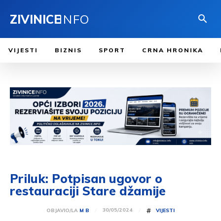
ZIVINICE
INFO
VIJESTI
BIZNIS
SPORT
CRNA HRONIKA
Priluk: Potpisan ugovor o
restauraciji Stare džamije
#
30/05/2024
OBJAVIO/LA
M B
VIJESTI