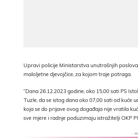
Upravi policije Ministarstva unutrašnjih poslov
maloljetne djevojčice, za kojom traje potraga.
“Dana 26.12.2023 godine, oko 15,00 sati PS Istok
Tuzle, da se istog dana oko 07,00 sati od kuće uda
koja se do prijave ovog događaja nije vratila kuć
sve mjere i radnje poduzimaju istražitelji OKP PU
- M