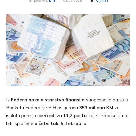
#
04/02/2026
OBJAVIO/LA
M B
VIJESTI
Iz
Federalno ministarstvo finansija
saopćeno je da su u
Budžetu Federacije BiH osigurana
353 miliona KM
za
isplatu penzija uvećanih za
11,2 posto
, koje će korisnicima
biti isplaćene
u četvrtak, 5. februara
.