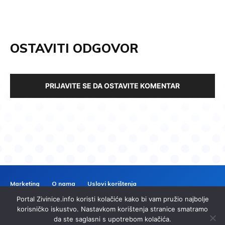
OSTAVITI ODGOVOR
PRIJAVITE SE DA OSTAVITE KOMENTAR
Marketing
O nama
Uslovi korištenja
Politika privatnosti
Kontakt
Portal Zivinice.info koristi kolačiće kako bi vam pružio najbolje
ZIVINICE
INFO
korisničko iskustvo. Nastavkom korištenja stranice smatramo
da ste saglasni s upotrebom kolačića.