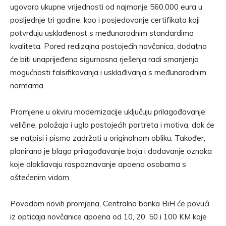
ugovora ukupne vrijednosti od najmanje 560.000 eura u
posljednje tri godine, kao i posjedovanje certifikata koji
potvrđuju usklađenost s međunarodnim standardima
kvaliteta. Pored redizajna postojećih novčanica, dodatno
će biti unaprijeđena sigurnosna rješenja radi smanjenja
mogućnosti falsifikovanja i usklađivanja s međunarodnim
normama.
Promjene u okviru modernizacije uključuju prilagođavanje
veličine, položaja i ugla postojećih portreta i motiva, dok će
se natpisi i pismo zadržati u originalnom obliku. Također,
planirano je blago prilagođavanje boja i dodavanje oznaka
koje olakšavaju raspoznavanje apoena osobama s
oštećenim vidom.
Povodom novih promjena, Centralna banka BiH će povući
iz opticaja novčanice apoena od 10, 20, 50 i 100 KM koje