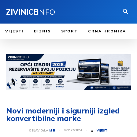
ZIVINICE
INFO
VIJESTI
BIZNIS
SPORT
CRNA HRONIKA
Novi moderniji i sigurniji izgled
konvertibilne marke
#
07/12/2024
OBJAVIO/LA
M B
VIJESTI