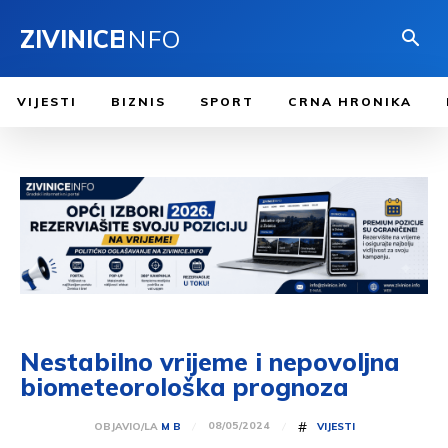
ZIVINICE
INFO
VIJESTI
BIZNIS
SPORT
CRNA HRONIKA
Nestabilno vrijeme i nepovoljna
biometeorološka prognoza
#
08/05/2024
OBJAVIO/LA
M B
VIJESTI