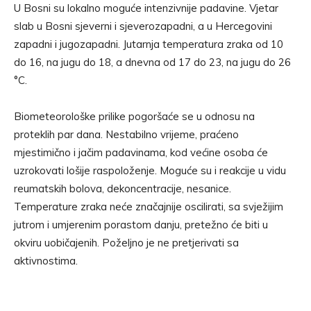
U Bosni su lokalno moguće intenzivnije padavine. Vjetar
slab u Bosni sjeverni i sjeverozapadni, a u Hercegovini
zapadni i jugozapadni. Jutarnja temperatura zraka od 10
do 16, na jugu do 18, a dnevna od 17 do 23, na jugu do 26
°C.
Biometeorološke prilike pogoršaće se u odnosu na
proteklih par dana. Nestabilno vrijeme, praćeno
mjestimično i jačim padavinama, kod većine osoba će
uzrokovati lošije raspoloženje. Moguće su i reakcije u vidu
reumatskih bolova, dekoncentracije, nesanice.
Temperature zraka neće značajnije oscilirati, sa svježijim
jutrom i umjerenim porastom danju, pretežno će biti u
okviru uobičajenih. Poželjno je ne pretjerivati sa
aktivnostima.