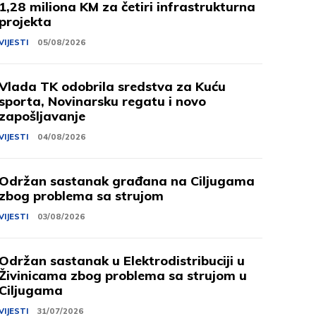
1,28 miliona KM za četiri infrastrukturna
projekta
VIJESTI
05/08/2026
Vlada TK odobrila sredstva za Kuću
sporta, Novinarsku regatu i novo
zapošljavanje
VIJESTI
04/08/2026
Održan sastanak građana na Ciljugama
zbog problema sa strujom
VIJESTI
03/08/2026
Održan sastanak u Elektrodistribuciji u
Živinicama zbog problema sa strujom u
Ciljugama
VIJESTI
31/07/2026