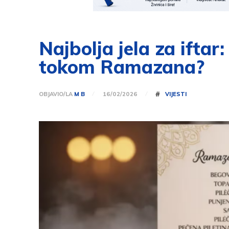
Najbolja jela za iftar
tokom Ramazana?
#
OBJAVIO/LA
M B
VIJESTI
16/02/2026