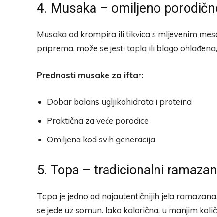
4. Musaka – omiljeno porodično
Musaka od krompira ili tikvica s mljevenim meso
priprema, može se jesti topla ili blago ohlađena
Prednosti musake za iftar:
Dobar balans ugljikohidrata i proteina
Praktična za veće porodice
Omiljena kod svih generacija
5. Topa – tradicionalni ramazans
Topa je jedno od najautentičnijih jela ramazana.
se jede uz somun. Iako kalorična, u manjim koli