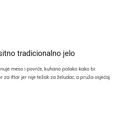
itno tradicionalno jelo
inuje meso i povrće, kuhano polako kako bi
r za iftar jer nije težak za želudac, a pruža osjećaj