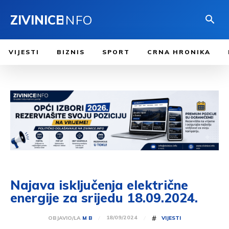
ZIVINICE
INFO
VIJESTI
BIZNIS
SPORT
CRNA HRONIKA
Najava isključenja električne
energije za srijedu 18.09.2024.
#
18/09/2024
OBJAVIO/LA
M B
VIJESTI