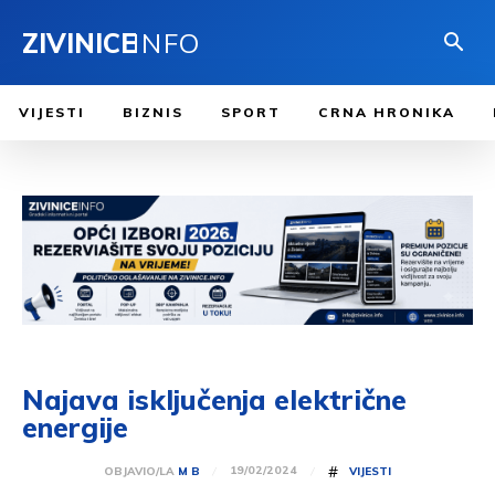
ZIVINICE
INFO
VIJESTI
BIZNIS
SPORT
CRNA HRONIKA
Najava isključenja električne
energije
#
19/02/2024
OBJAVIO/LA
M B
VIJESTI