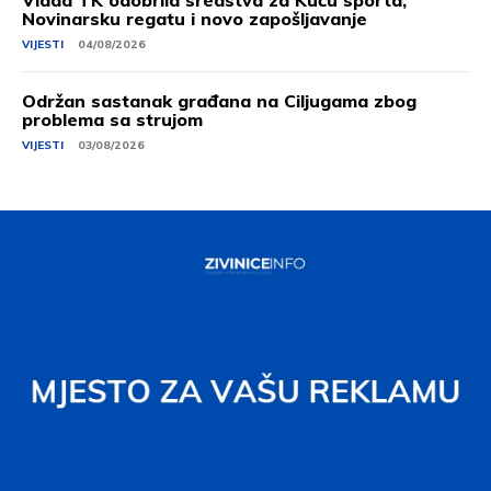
Vlada TK odobrila sredstva za Kuću sporta,
Novinarsku regatu i novo zapošljavanje
VIJESTI
04/08/2026
Održan sastanak građana na Ciljugama zbog
problema sa strujom
VIJESTI
03/08/2026