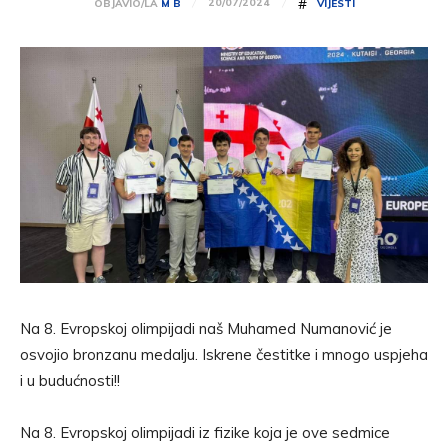
#
20/07/2024
OBJAVIO/LA
M B
VIJESTI
Na 8. Evropskoj olimpijadi naš Muhamed Numanović je
osvojio bronzanu medalju. Iskrene čestitke i mnogo uspjeha
i u budućnosti!!
Na 8. Evropskoj olimpijadi iz fizike koja je ove sedmice