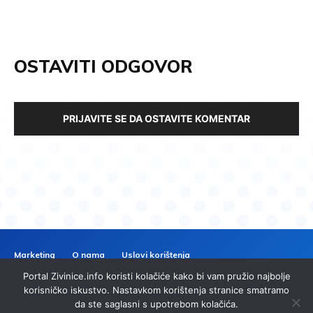
OSTAVITI ODGOVOR
PRIJAVITE SE DA OSTAVITE KOMENTAR
Marketing
O nama
Uslovi korištenja
Politika privatnosti
Kontakt
Portal Zivinice.info koristi kolačiće kako bi vam pružio najbolje
ZIVINICE
INFO
korisničko iskustvo. Nastavkom korištenja stranice smatramo
da ste saglasni s upotrebom kolačića.