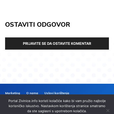
OSTAVITI ODGOVOR
PRIJAVITE SE DA OSTAVITE KOMENTAR
Marketing
O nama
Uslovi korištenja
Politika privatnosti
Kontakt
Portal Zivinice.info koristi kolačiće kako bi vam pružio najbolje
ZIVINICE
INFO
korisničko iskustvo. Nastavkom korištenja stranice smatramo
da ste saglasni s upotrebom kolačića.