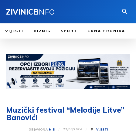
ZIVINICE
INFO
VIJESTI
BIZNIS
SPORT
CRNA HRONIKA
Muzički festival “Melodije Litve”
Banovići
#
22/08/2024
OBJAVIO/LA
M B
VIJESTI