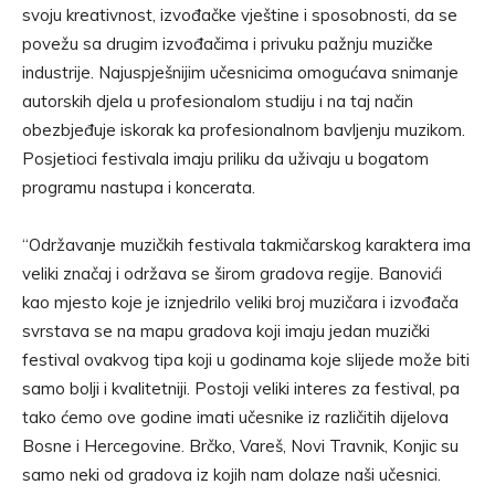
svoju kreativnost, izvođačke vještine i sposobnosti, da se
povežu sa drugim izvođačima i privuku pažnju muzičke
industrije. Najuspješnijim učesnicima omogućava snimanje
autorskih djela u profesionalom studiju i na taj način
obezbjeđuje iskorak ka profesionalnom bavljenju muzikom.
Posjetioci festivala imaju priliku da uživaju u bogatom
programu nastupa i koncerata.
“Održavanje muzičkih festivala takmičarskog karaktera ima
veliki značaj i održava se širom gradova regije. Banovići
kao mjesto koje je iznjedrilo veliki broj muzičara i izvođača
svrstava se na mapu gradova koji imaju jedan muzički
festival ovakvog tipa koji u godinama koje slijede može biti
samo bolji i kvalitetniji. Postoji veliki interes za festival, pa
tako ćemo ove godine imati učesnike iz različitih dijelova
Bosne i Hercegovine. Brčko, Vareš, Novi Travnik, Konjic su
samo neki od gradova iz kojih nam dolaze naši učesnici.