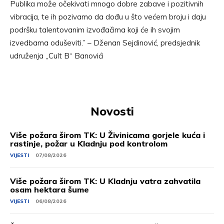
Publika može očekivati mnogo dobre zabave i pozitivnih
vibracija, te ih pozivamo da dođu u što većem broju i daju
podršku talentovanim izvođačima koji će ih svojim
izvedbama oduševiti.” – Dženan Sejdinović, predsjednik
udruženja „Cult B“ Banovići
Novosti
Više požara širom TK: U Živinicama gorjele kuća i
rastinje, požar u Kladnju pod kontrolom
VIJESTI
07/08/2026
Više požara širom TK: U Kladnju vatra zahvatila
osam hektara šume
VIJESTI
06/08/2026