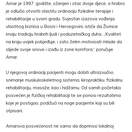
Amar je 1997. godište, oženjen i otac dvoje djece, a hrabro
je odlučio otvoriti vlastitu ordinaciju fizikalne terapije i
rehabilitacije u svom gradu. Svjestan izazova vođenja
vlastitog biznisa u Bosni i Hercegovini, ističe da Živinice
imaju tradiciju hrabrih ljudi i poduzetničkog duha. „Kvalitet
na kraju uvijek pobjeđuje, i zato želim motivisati mlade da
slijede svoje snove i izađu iz zone komfora,“ poručuje
Amar.
U njegovoj ordinaciji pacijenti mogu dobiti ultrazvučno
snimanje muskuloskeletnog sistema, kiropraktiku, fizikalnu
rehabilitaciju, masaže, kao i hidžamu. Od samih početaka
posvećen je fizičkoj rehabilitaciji te se ponosi rezultatima
koje je postigao, podižući na noge pacijente koji su bili
otpisani.
Amarova posvećenost ne samo da doprinosi lokalnoj