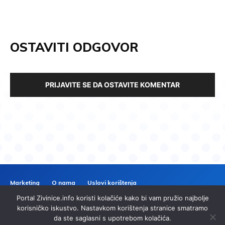
OSTAVITI ODGOVOR
PRIJAVITE SE DA OSTAVITE KOMENTAR
Marketing
O nama
Uslovi korištenja
Politika privatnosti
Kontakt
Portal Zivinice.info koristi kolačiće kako bi vam pružio najbolje
ZIVINICE
INFO
korisničko iskustvo. Nastavkom korištenja stranice smatramo
da ste saglasni s upotrebom kolačića.