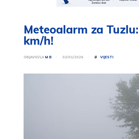
Meteoalarm za Tuzlu:
km/h!
#
OBJAVIO/LA
M B
VIJESTI
02/01/2026