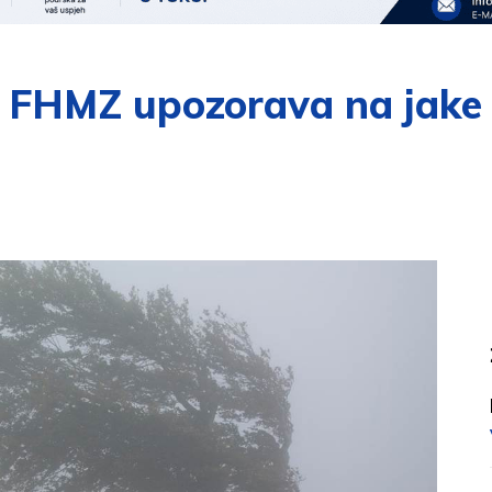
 FHMZ upozorava na jake u