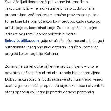
Sve više ljudi danas traži pouzdane informacije o
ljekovitom bilju – ne marketinške priče o čudotvornim
preparatima, već konkretne, stručno provjerene upute o
tome koje bilje pomaže kod kojih tegoba, kada i kako ga
brati, i koje su kontraindikacije. Za one koji žele ozbiljno
istražiti ovu temu, dobar polazak je portal
ljekovitabiljka.com
, gdje stručni tim farmaceuta, biologa i
nutricioniste iz regiona nudi detaljan i naučno utemeljen
pregled ljekovitog bilja Balkana.
Zanimanje za ljekovite biljke nije prolazni trend – ono je
povratak nečemu što nikad nije trebalo biti zaboravljeno.
Dok šumska staza ili livada nudi sve što nam treba, vrijedi
uzeti vrijeme, naučiti prepoznati biljke oko sebe i otvoriti tu
staru apoteku koju nam je priroda odavno pripremila.