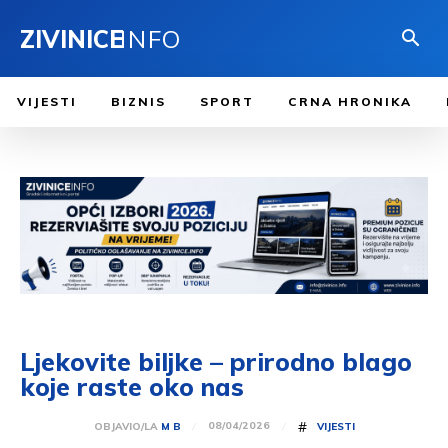
ZIVINICE
INFO
VIJESTI
BIZNIS
SPORT
CRNA HRONIKA
Ljekovite biljke – prirodno blago
koje raste oko nas
#
08/04/2026
OBJAVIO/LA
M B
VIJESTI