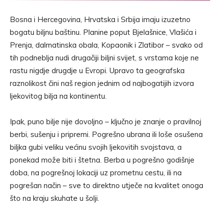
Bosna i Hercegovina, Hrvatska i Srbija imaju izuzetno
bogatu biljnu baštinu. Planine poput Bjelašnice, Vlašića i
Prenja, dalmatinska obala, Kopaonik i Zlatibor – svako od
tih podneblja nudi drugačiji biljni svijet, s vrstama koje ne
rastu nigdje drugdje u Evropi. Upravo ta geografska
raznolikost čini naš region jednim od najbogatijih izvora
ljekovitog bilja na kontinentu.
Ipak, puno bilje nije dovoljno – ključno je znanje o pravilnoj
berbi, sušenju i pripremi. Pogrešno ubrana ili loše osušena
biljka gubi veliku većinu svojih ljekovitih svojstava, a
ponekad može biti i štetna. Berba u pogrešno godišnje
doba, na pogrešnoj lokaciji uz prometnu cestu, ili na
pogrešan način – sve to direktno utječe na kvalitet onoga
što na kraju skuhate u šolji.