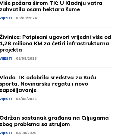
Više požara širom TK: U Kladnju vatra
zahvatila osam hektara šume
VIJESTI
06/08/2026
Živinice: Potpisani ugovori vrijedni više od
1,28 miliona KM za četiri infrastrukturna
projekta
VIJESTI
05/08/2026
Vlada TK odobrila sredstva za Kuću
sporta, Novinarsku regatu i novo
zapošljavanje
VIJESTI
04/08/2026
Održan sastanak građana na Ciljugama
zbog problema sa strujom
VIJESTI
03/08/2026