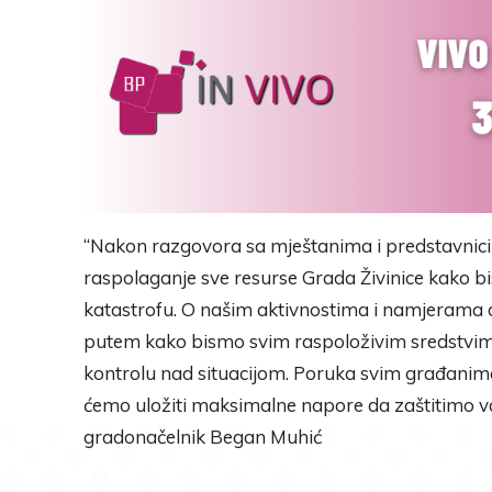
“Nakon razgovora sa mještanima i predstavnic
raspolaganje sve resurse Grada Živinice kako bism
katastrofu. O našim aktivnostima i namjerama
putem kako bismo svim raspoloživim sredstvima
kontrolu nad situacijom. Poruka svim građanima 
ćemo uložiti maksimalne napore da zaštitimo vas
gradonačelnik Began Muhić