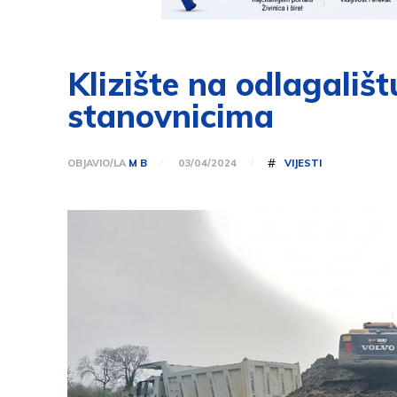
Klizište na odlagali
stanovnicima
#
OBJAVIO/LA
M B
VIJESTI
03/04/2024