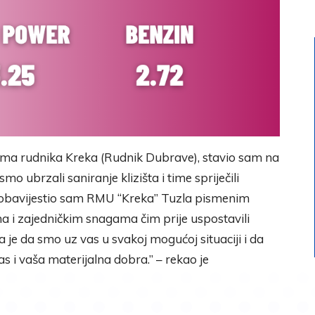
ima rudnika Kreka (Rudnik Dubrave), stavio sam na
o ubrzali saniranje klizišta i time spriječili
 obavijestio sam RMU “Kreka” Tuzla pismenim
 i zajedničkim snagama čim prije uspostavili
je da smo uz vas u svakoj mogućoj situaciji i da
 i vaša materijalna dobra.” – rekao je