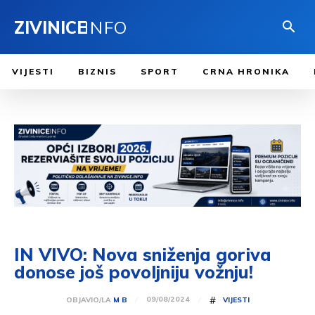
ZIVINICE
INFO
VIJESTI
BIZNIS
SPORT
CRNA HRONIKA
IN VIVO: Nova sniženja goriva
donose još povoljniju vožnju!
#
09/08/2024
OBJAVIO/LA
M B
VIJESTI