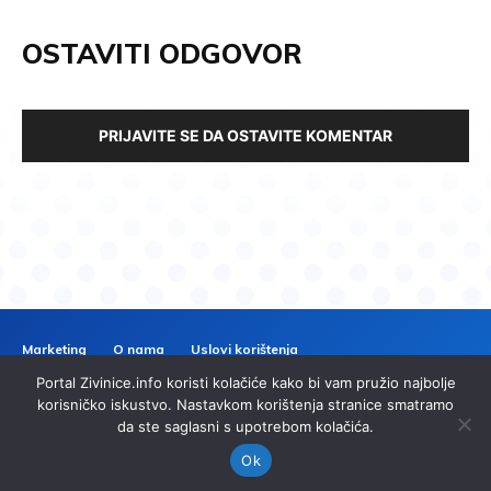
OSTAVITI ODGOVOR
PRIJAVITE SE DA OSTAVITE KOMENTAR
Marketing
O nama
Uslovi korištenja
Politika privatnosti
Kontakt
Portal Zivinice.info koristi kolačiće kako bi vam pružio najbolje
ZIVINICE
INFO
korisničko iskustvo. Nastavkom korištenja stranice smatramo
da ste saglasni s upotrebom kolačića.
© 2024 Zivinice.info. Sva prava zadržana. | Izrada
imp.ba
Ok