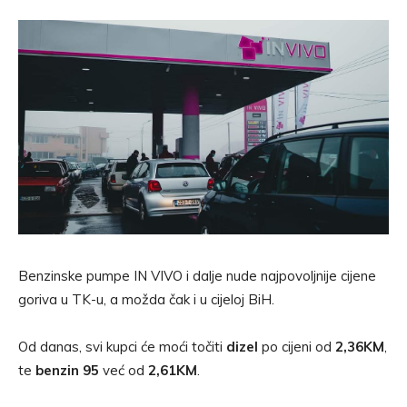
Benzinske pumpe IN VIVO i dalje nude najpovoljnije cijene
goriva u TK-u, a možda čak i u cijeloj BiH.
Od danas, svi kupci će moći točiti
dizel
po cijeni od
2,36KM
,
te
benzin 95
već od
2,61KM
.