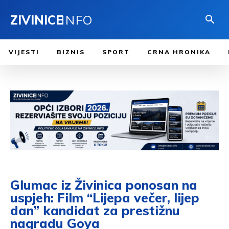
ZIVINICE
INFO
VIJESTI
BIZNIS
SPORT
CRNA HRONIKA
Glumac iz Živinica ponosan na
uspjeh: Film “Lijepa večer, lijep
dan” kandidat za prestižnu
nagradu Goya