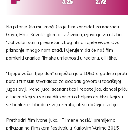
Na pitanje šta mu znači što je film kandidat za nagradu
Goya, Elmir Krivalić, glumac iz Živinica, izjavio je za ntv.ba:
“Zahvalan sam i presretan zbog filma i cijele ekipe. Ovo
priznanje mnogo nam znači, i vjerujem da će naš film
pomjeriti granice filmske umjetnosti u regionu, ali i šire.”
“Lijepa večer, lijep dan” smješten je u 1950-e godine i prati
borbu filmskih stvaralaca za slobodu govora u tadašnjoj
Jugoslaviji. Ivona Juka, scenaristica i redateljica, donosi priču
o ljudima koji su se usudili sanjati o boljem društvu, koji su
se borili za slobodu i svoju zemlju, ali su doživjeli izdaju.
Prethodni film Ivone Juka, “Ti mene nosiš,” premijerno
prikazan na filmskom festivalu u Karlovim Varima 2015.