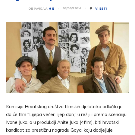
#
03/09/2024
OBJAVIO/LA
M B
VIJESTI
Komisija Hrvatskog društva filmskih djelatnika odlučila je
da će film “Lijepa večer, lijep dan,” u režiji i prema scenariju
Ivone Juka, a u produkciji Anite Juka (4film), biti hrvatski
kandidat za prestižnu nagradu Goya, koju dodjeljuje