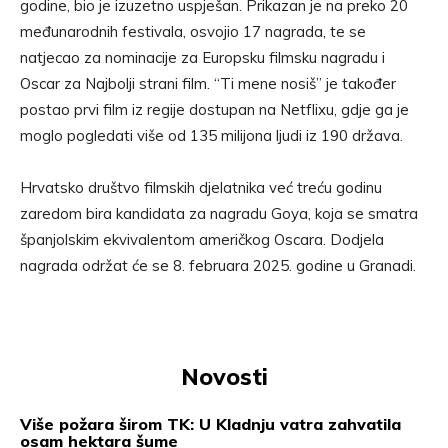
godine, bio je izuzetno uspješan. Prikazan je na preko 20
međunarodnih festivala, osvojio 17 nagrada, te se
natjecao za nominacije za Europsku filmsku nagradu i
Oscar za Najbolji strani film. “Ti mene nosiš” je također
postao prvi film iz regije dostupan na Netflixu, gdje ga je
moglo pogledati više od 135 milijona ljudi iz 190 država.
Hrvatsko društvo filmskih djelatnika već treću godinu
zaredom bira kandidata za nagradu Goya, koja se smatra
španjolskim ekvivalentom američkog Oscara. Dodjela
nagrada održat će se 8. februara 2025. godine u Granadi.
Novosti
Više požara širom TK: U Kladnju vatra zahvatila
osam hektara šume