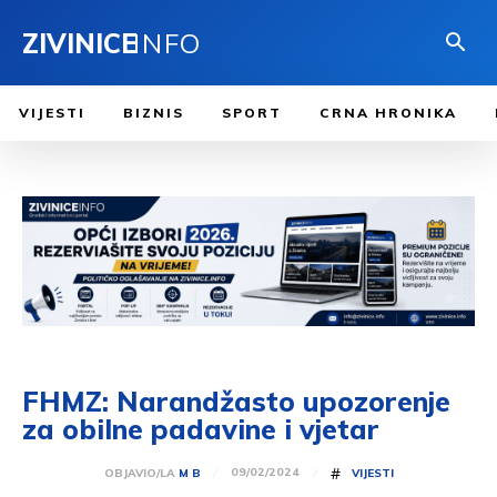
ZIVINICE
INFO
VIJESTI
BIZNIS
SPORT
CRNA HRONIKA
FHMZ: Narandžasto upozorenje
za obilne padavine i vjetar
#
09/02/2024
OBJAVIO/LA
M B
VIJESTI