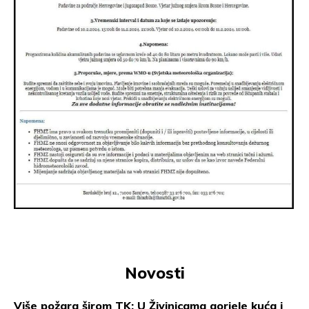
Novosti
Više požara širom TK: U Živinicama gorjele kuća i