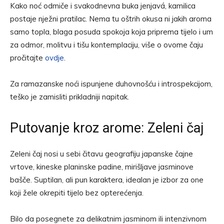
Kako noć odmiče i svakodnevna buka jenjavá, kamilica
postaje nježni pratilac. Nema tu oštrih okusa ni jakih aroma
samo topla, blaga posuda spokoja koja priprema tijelo i um
za odmor, molitvu i tišu kontemplaciju, više o ovome čaju
pročitajte
ovdje
.
Za ramazanske noći ispunjene duhovnošću i introspekcijom,
teško je zamisliti prikladniji napitak.
Putovanje kroz arome: Zeleni čaj
Zeleni čaj nosi u sebi čitavu geografiju japanske čajne
vrtove, kineske planinske padine, mirišljave jasminove
bašče. Suptilan, ali pun karaktera, idealan je izbor za one
koji žele okrepiti tijelo bez opterećenja.
Bilo da posegnete za delikatnim jasminom ili intenzivnom