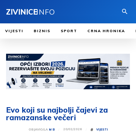
ZIVINICE
INFO
VIJESTI
BIZNIS
SPORT
CRNA HRONIKA
Evo koji su najbolji čajevi za
ramazanske večeri
#
20/02/2026
OBJAVIO/LA
M B
VIJESTI