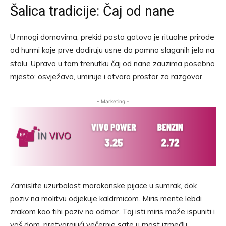
Šalica tradicije: Čaj od nane
U mnogi domovima, prekid posta gotovo je ritualne prirode
od hurmi koje prve dodiruju usne do pomno slaganih jela na
stolu. Upravo u tom trenutku čaj od nane zauzima posebno
mjesto: osvježava, umiruje i otvara prostor za razgovor.
- Marketing -
Zamislite uzurbalost marokanske pijace u sumrak, dok
poziv na molitvu odjekuje kaldrmicom. Miris mente lebdi
zrakom kao tihi poziv na odmor. Taj isti miris može ispuniti i
vaš dom, pretvarajući večernje sate u most između