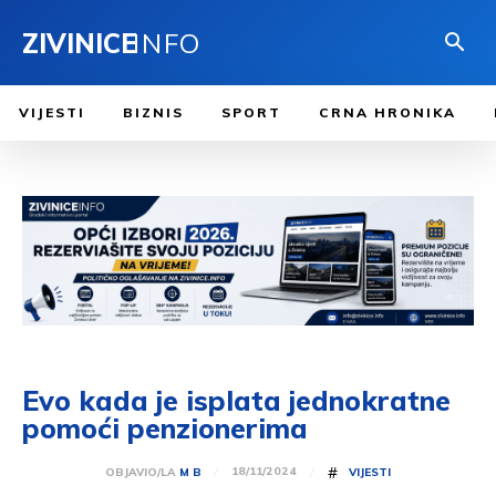
ZIVINICE
INFO
VIJESTI
BIZNIS
SPORT
CRNA HRONIKA
Evo kada je isplata jednokratne
pomoći penzionerima
#
18/11/2024
OBJAVIO/LA
M B
VIJESTI