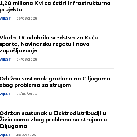
1,28 miliona KM za četiri infrastrukturna
projekta
VIJESTI
05/08/2026
Vlada TK odobrila sredstva za Kuću
sporta, Novinarsku regatu i novo
zapošljavanje
VIJESTI
04/08/2026
Održan sastanak građana na Ciljugama
zbog problema sa strujom
VIJESTI
03/08/2026
Održan sastanak u Elektrodistribuciji u
Živinicama zbog problema sa strujom u
Ciljugama
VIJESTI
31/07/2026