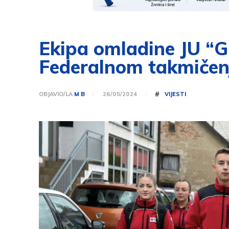
Ekipa omladine JU “Gi
Federalnom takmičenj
#
OBJAVIO/LA
M B
VIJESTI
26/05/2024