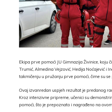
Ekipa prve pomoći JU Gimnazija Živinice, koju č
Trumić, Almedina Vejzović, Hedija Noćajević i In
takmičenju u pružanju prve pomoći, čime su se 
Ovaj izvanredan uspjeh rezultat je predanog rad
Kroz intenzivne pripreme, učenici su demonstrira
pomoći, što je prepoznato i nagrađeno na ovom