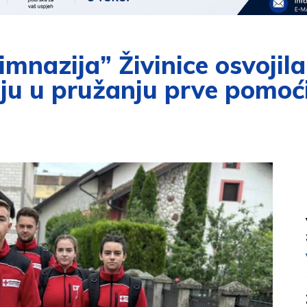
mnazija” Živinice osvojila
u u pružanju prve pomoći