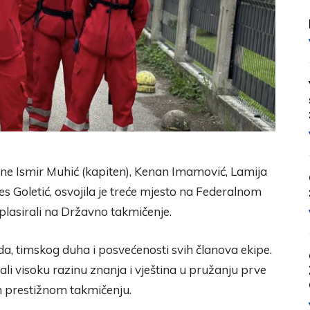
ine Ismir Muhić (kapiten), Kenan Imamović, Lamija
es Goletić, osvojila je treće mjesto na Federalnom
plasirali na Državno takmičenje.
a, timskog duha i posvećenosti svih članova ekipe.
li visoku razinu znanja i vještina u pružanju prve
 prestižnom takmičenju.