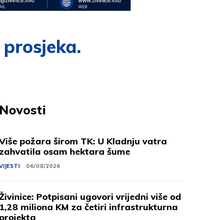
 prosjeka.
Novosti
Više požara širom TK: U Kladnju vatra
zahvatila osam hektara šume
VIJESTI
06/08/2026
Živinice: Potpisani ugovori vrijedni više od
1,28 miliona KM za četiri infrastrukturna
projekta