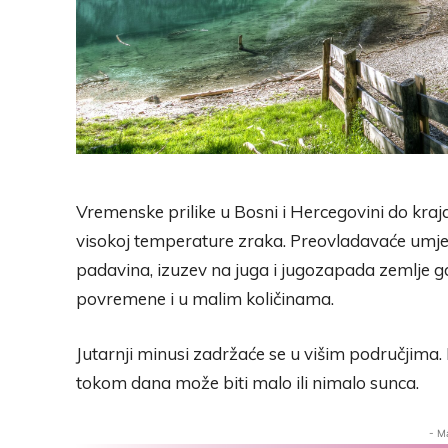
Vremenske prilike u Bosni i Hercegovini do kraja
visokoj temperature zraka. Preovladavaće umj
padavina, izuzev na juga i jugozapada zemlje gd
povremene i u malim količinama.
Jutarnji minusi zadržaće se u višim područjima. 
tokom dana može biti malo ili nimalo sunca.
- M