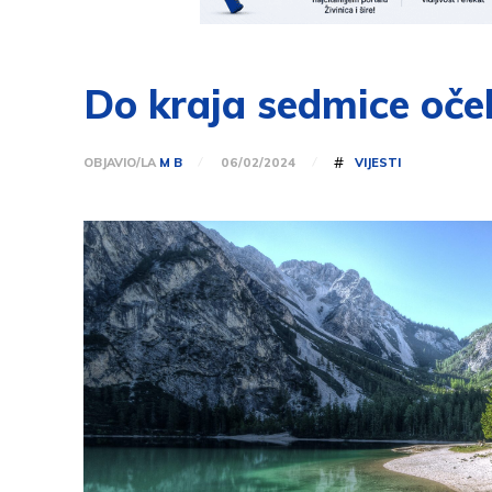
Do kraja sedmice oče
#
OBJAVIO/LA
M B
VIJESTI
06/02/2024