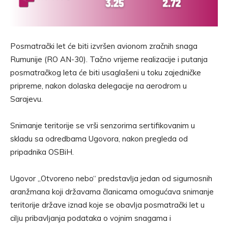
Posmatrački let će biti izvršen avionom zračnih snaga
Rumunije (RO AN-30). Tačno vrijeme realizacije i putanja
posmatračkog leta će biti usaglašeni u toku zajedničke
pripreme, nakon dolaska delegacije na aerodrom u
Sarajevu.
Snimanje teritorije se vrši senzorima sertifikovanim u
skladu sa odredbama Ugovora, nakon pregleda od
pripadnika OSBiH.
Ugovor „Otvoreno nebo“ predstavlјa jedan od sigurnosnih
aranžmana koji državama članicama omogućava snimanje
teritorije države iznad koje se obavlјa posmatrački let u
cilјu pribavlјanja podataka o vojnim snagama i