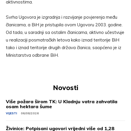
aktivnostima.
Svrha Ugovora je izgradnja i razvijanje povjerenja među
članicama, a BiH je pristupila ovom Ugovoru 2003. godine.
Od tada, u saradnji sa ostalim članicama, aktivno učestvuje
u realizaciji posmatračkih letova kako iznad teritorije BiH
tako i iznad teritorije drugih država članica, saopćeno je iz
Ministarstva odbrane BiH.
Novosti
Više požara širom TK: U Kladnju vatra zahvatila
osam hektara šume
VIJESTI
06/08/2026
Živinice: Potpisani ugovori vrijedni više od 1,28