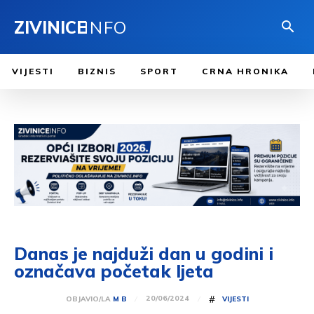
ZIVINICE
INFO
VIJESTI
BIZNIS
SPORT
CRNA HRONIKA
Danas je najduži dan u godini i
označava početak ljeta
#
20/06/2024
OBJAVIO/LA
M B
VIJESTI