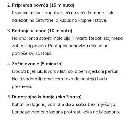
Priprema povrća (15 minuta)
Krompir, mrkvu i papriku isjeći na veće komade. Luk
narezati na četvrtine, a kupus na krupne listove.
Redanje u lonac (10 minuta)
Na dno lonca staviti malo ulja ili masti. Redati sloj mesa,
zatim sloj povrća. Postupak ponavljati dok se ne
potroše svi sastojci.
Začinjavanje (5 minuta)
Dodati bijeli luk, lovorov list, so, biber i sjeckani peršun.
Naliti vodom ili temeljcem tako da sastojci budu
prekriveni.
Dugotrajno kuhanje (oko 3 sata)
Kuhati na laganoj vatri
2,5 do 3 sata
, bez miješanja.
Lonac povremeno lagano protresti kako ne bi zagorio.