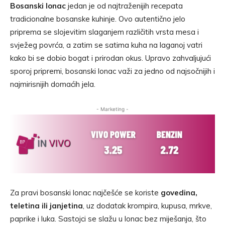
Bosanski lonac
jedan je od najtraženijih recepata
tradicionalne bosanske kuhinje. Ovo autentično jelo
priprema se slojevitim slaganjem različitih vrsta mesa i
svježeg povrća, a zatim se satima kuha na laganoj vatri
kako bi se dobio bogat i prirodan okus. Upravo zahvaljujući
sporoj pripremi, bosanski lonac važi za jedno od najsočnijih i
najmirisnijih domaćih jela.
- Marketing -
Za pravi bosanski lonac najčešće se koriste
govedina,
teletina ili janjetina
, uz dodatak krompira, kupusa, mrkve,
paprike i luka. Sastojci se slažu u lonac bez miješanja, što