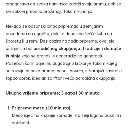
omogućava da svaka namirnica zadrži svoju aromu, dok se
svi sokovi prirodno prožimaju tokom kuhanja.
Nekada se bosanski lonac pripremao u zemljanim
posudama na ognjištu, dok se danas najčešće kuha na
šporetu ili u rerni. Bez obzira na način pripreme, ovo jelo
ostaje simbol
porodičnog okupljanja, tradicije i domaće
kuhinje
koja se prenosi s generacije na generaciju.
Poseban šarm daje mu dugotrajno krčkanje, tokom kojeg
se razvija duboka aroma mesa i povrća, stvarajući zasitan i
topao obrok, idealan za iftar i veća porodična okupljanja.
Ukupno vrijeme pripreme: 3 sata i 30 minuta
Priprema mesa (10 minuta)
Meso isjeći na krupnije komade. Po želji lagano posoliti i
pobiberiti.