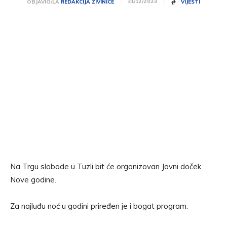
#
31/12/2023
OBJAVIO/LA
REDAKCIJA ZIVINICE
VIJESTI
Na Trgu slobode u Tuzli bit će organizovan Javni doček
Nove godine.
Za najluđu noć u godini priređen je i bogat program.