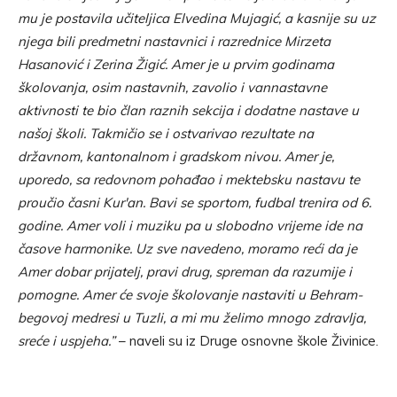
mu je postavila učiteljica Elvedina Mujagić, a kasnije su uz
njega bili predmetni nastavnici i razrednice Mirzeta
Hasanović i Zerina Žigić. Amer je u prvim godinama
školovanja, osim nastavnih, zavolio i vannastavne
aktivnosti te bio član raznih sekcija i dodatne nastave u
našoj školi. Takmičio se i ostvarivao rezultate na
državnom, kantonalnom i gradskom nivou. Amer je,
uporedo, sa redovnom pohađao i mektebsku nastavu te
proučio časni Kur'an. Bavi se sportom, fudbal trenira od 6.
godine. Amer voli i muziku pa u slobodno vrijeme ide na
časove harmonike. Uz sve navedeno, moramo reći da je
Amer dobar prijatelj, pravi drug, spreman da razumije i
pomogne. Amer će svoje školovanje nastaviti u Behram-
begovoj medresi u Tuzli, a mi mu želimo mnogo zdravlja,
sreće i uspjeha.”
– naveli su iz Druge osnovne škole Živinice.