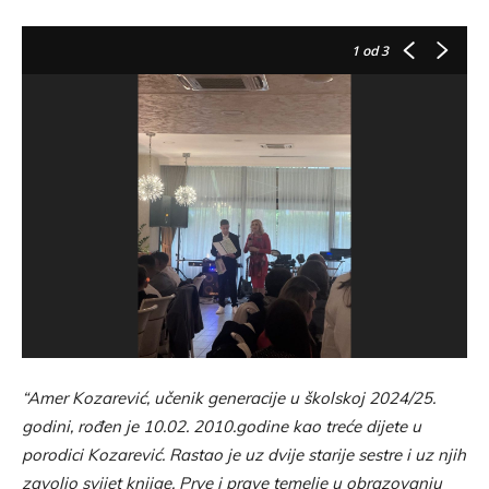
1
od 3
“Amer Kozarević, učenik generacije u školskoj 2024/25.
godini, rođen je 10.02. 2010.godine kao treće dijete u
porodici Kozarević. Rastao je uz dvije starije sestre i uz njih
zavolio svijet knjige. Prve i prave temelje u obrazovanju