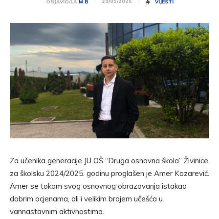
#
29/05/2025
OBJAVIO/LA
M B
VIJESTI
Za učenika generacije JU OŠ “Druga osnovna škola” Živinice
za školsku 2024/2025. godinu proglašen je Amer Kozarević.
Amer se tokom svog osnovnog obrazovanja istakao
dobrim ocjenama, ali i velikim brojem učešća u
vannastavnim aktivnostima.