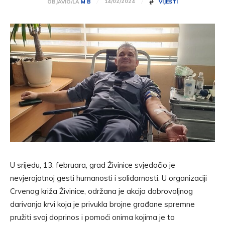
#
14/02/2024
OBJAVIO/LA
M B
VIJESTI
U srijedu, 13. februara, grad Živinice svjedočio je
nevjerojatnoj gesti humanosti i solidarnosti. U organizaciji
Crvenog križa Živinice, održana je akcija dobrovoljnog
darivanja krvi koja je privukla brojne građane spremne
pružiti svoj doprinos i pomoći onima kojima je to