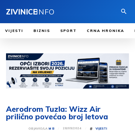
ZIVINICE
INFO
VIJESTI
BIZNIS
SPORT
CRNA HRONIKA
Aerodrom Tuzla: Wizz Air
prilično povećao broj letova
#
28/09/2024
OBJAVIO/LA
M B
VIJESTI