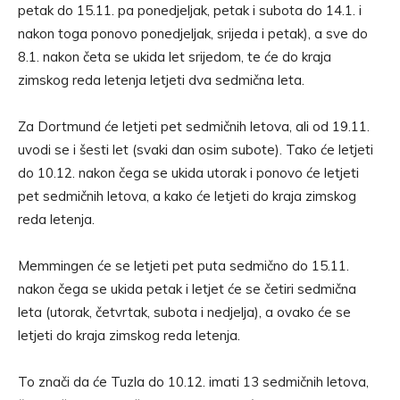
petak do 15.11. pa ponedjeljak, petak i subota do 14.1. i
nakon toga ponovo ponedjeljak, srijeda i petak), a sve do
8.1. nakon četa se ukida let srijedom, te će do kraja
zimskog reda letenja letjeti dva sedmična leta.
Za Dortmund će letjeti pet sedmičnih letova, ali od 19.11.
uvodi se i šesti let (svaki dan osim subote). Tako će letjeti
do 10.12. nakon čega se ukida utorak i ponovo će letjeti
pet sedmičnih letova, a kako će letjeti do kraja zimskog
reda letenja.
Memmingen će se letjeti pet puta sedmično do 15.11.
nakon čega se ukida petak i letjet će se četiri sedmična
leta (utorak, četvrtak, subota i nedjelja), a ovako će se
letjeti do kraja zimskog reda letenja.
To znači da će Tuzla do 10.12. imati 13 sedmičnih letova,