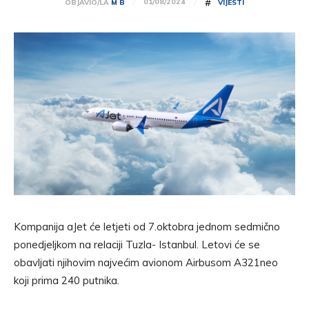
#
01/08/2024
OBJAVIO/LA
M B
VIJESTI
Kompanija aJet će letjeti od 7.oktobra jednom sedmično
ponedjeljkom na relaciji Tuzla- Istanbul. Letovi će se
obavljati njihovim najvećim avionom Airbusom A321neo
koji prima 240 putnika.