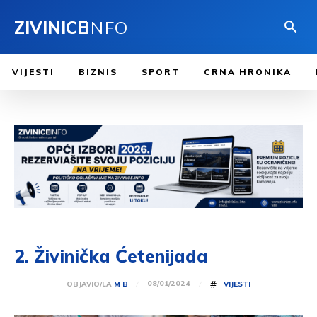
ZIVINICE
INFO
VIJESTI
BIZNIS
SPORT
CRNA HRONIKA
2. Živinička Ćetenijada
#
08/01/2024
OBJAVIO/LA
M B
VIJESTI