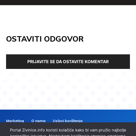
OSTAVITI ODGOVOR
PRIJAVITE SE DA OSTAVITE KOMENTAR
Marketing
O nama
Uslovi korištenja
Politika privatnosti
Kontakt
Portal Zivinice.info koristi kolačiće kako bi vam pružio najbolje