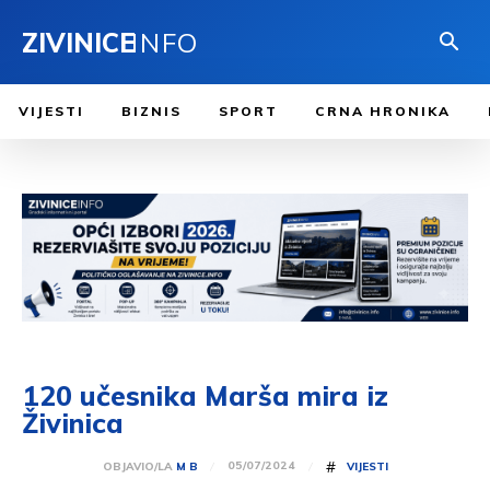
ZIVINICE
INFO
VIJESTI
BIZNIS
SPORT
CRNA HRONIKA
120 učesnika Marša mira iz
Živinica
#
05/07/2024
OBJAVIO/LA
M B
VIJESTI