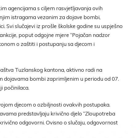
kim agencijama s ciljem rasvjetljavanja ovih
dašnjim istragama vezanim za dojave bombi,
i. Svi slučajevi iz prošle školske godine su uspješno
e sankcije, poput odgojne mjere “Pojačan nadzor
 Zakonom o zaštiti i postupanju sa djecom i
aštva Tuzlanskog kantona, aktivno radi na
nim dojavama bombi zaprimljenim u periodu od 07.
ji počinilaca.
 svojom djecom o ozbiljnosti ovakvih postupaka.
avama predstavljaju krivično djelo “Zloupotreba
 krivično odgovorni. Ovisno o slučaju, odgovornost