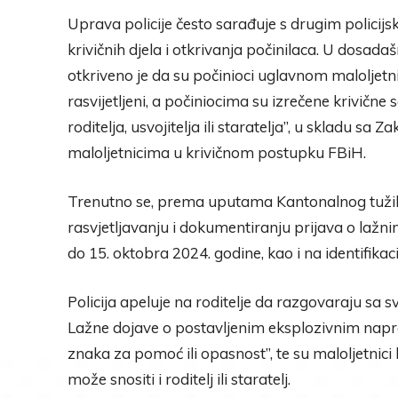
Uprava policije često sarađuje s drugim policijs
krivičnih djela i otkrivanja počinilaca. U dosa
otkriveno je da su počinioci uglavnom maloljetnic
rasvijetljeni, a počiniocima su izrečene krivičn
roditelja, usvojitelja ili staratelja”, u skladu sa
maloljetnicima u krivičnom postupku FBiH.
Trenutno se, prema uputama Kantonalnog tužil
rasvjetljavanju i dokumentiranju prijava o laž
do 15. oktobra 2024. godine, kao i na identifikaci
Policija apeluje na roditelje da razgovaraju sa
Lažne dojave o postavljenim eksplozivnim napr
znaka za pomoć ili opasnost”, te su maloljetnici
može snositi i roditelj ili staratelj.