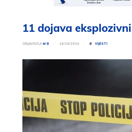
11 dojava eksplozivn
#
OBJAVIO/LA
M B
VIJESTI
16/10/2024