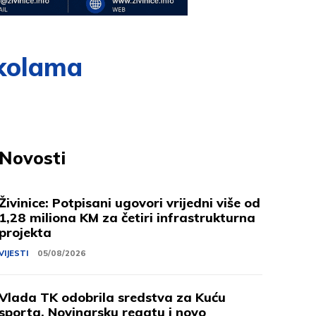
školama
Novosti
Živinice: Potpisani ugovori vrijedni više od
1,28 miliona KM za četiri infrastrukturna
projekta
VIJESTI
05/08/2026
Vlada TK odobrila sredstva za Kuću
sporta, Novinarsku regatu i novo