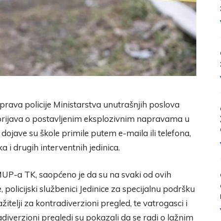
prava policije Ministarstva unutrašnjih poslova
prijava o postavljenim eksplozivnim napravama u
ojave su škole primile putem e-maila ili telefona,
ka i drugih interventnih jedinica.
UP-a TK, saopćeno je da su na svaki od ovih
je, policijski službenici Jedinice za specijalnu podršku
itelji za kontradiverzioni pregled, te vatrogasci i
diverzioni pregledi su pokazali da se radi o lažnim