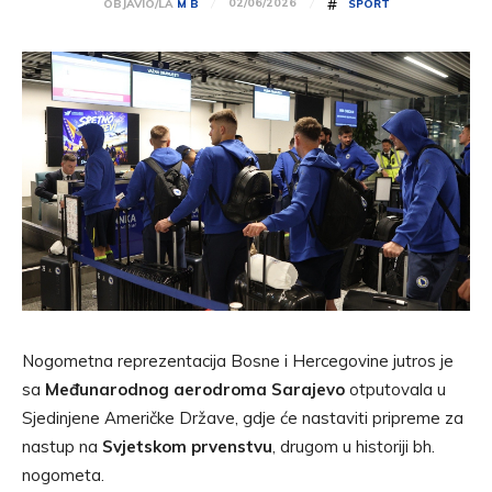
#
02/06/2026
OBJAVIO/LA
M B
SPORT
Nogometna reprezentacija Bosne i Hercegovine jutros je
sa
Međunarodnog aerodroma Sarajevo
otputovala u
Sjedinjene Američke Države, gdje će nastaviti pripreme za
nastup na
Svjetskom prvenstvu
, drugom u historiji bh.
nogometa.