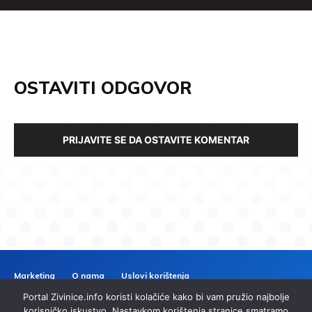
OSTAVITI ODGOVOR
PRIJAVITE SE DA OSTAVITE KOMENTAR
Marketing
O nama
Uslovi korištenja
Politika privatnosti
Kontakt
Portal Zivinice.info koristi kolačiće kako bi vam pružio najbolje
korisničko iskustvo. Nastavkom korištenja stranice smatramo