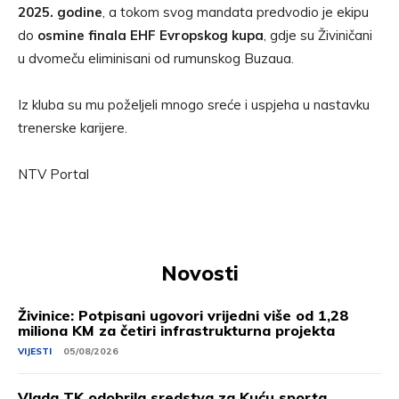
2025. godine
, a tokom svog mandata predvodio je ekipu
do
osmine finala EHF Evropskog kupa
, gdje su Živiničani
u dvomeču eliminisani od rumunskog Buzaua.
Iz kluba su mu poželjeli mnogo sreće i uspjeha u nastavku
trenerske karijere.
NTV Portal
Novosti
Živinice: Potpisani ugovori vrijedni više od 1,28
miliona KM za četiri infrastrukturna projekta
VIJESTI
05/08/2026
Vlada TK odobrila sredstva za Kuću sporta,