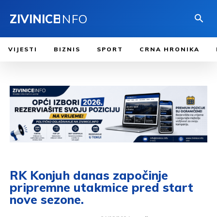
ZIVINICE
INFO
VIJESTI
BIZNIS
SPORT
CRNA HRONIKA
RK Konjuh danas započinje
pripremne utakmice pred start
nove sezone.