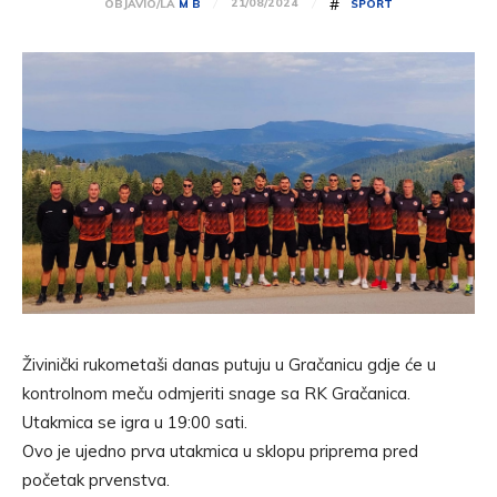
#
21/08/2024
OBJAVIO/LA
M B
SPORT
Živinički rukometaši danas putuju u Gračanicu gdje će u
kontrolnom meču odmjeriti snage sa RK Gračanica.
Utakmica se igra u 19:00 sati.
Ovo je ujedno prva utakmica u sklopu priprema pred
početak prvenstva.