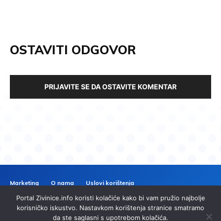
OSTAVITI ODGOVOR
PRIJAVITE SE DA OSTAVITE KOMENTAR
Marketing
O nama
Uslovi korištenja
Politika privatnosti
Kontakt
Portal Zivinice.info koristi kolačiće kako bi vam pružio najbolje
ZIVINICE
INFO
korisničko iskustvo. Nastavkom korištenja stranice smatramo
da ste saglasni s upotrebom kolačića.